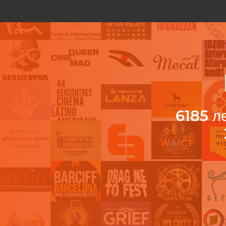
6185
ле