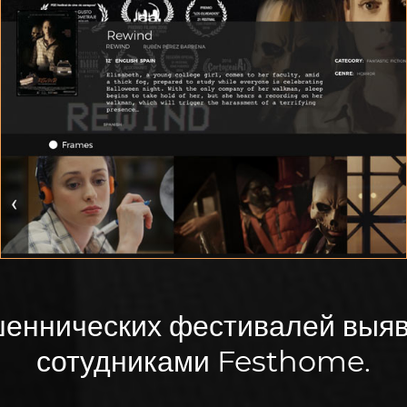
КОМНАТА ДЛЯ ПРОСМОТРА
Представьте свой фильм в наилучшем возможном
потоковом качестве
еннических фестивалей выяв
сотудниками Festhome.