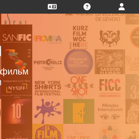
Ы
ш фильм
и