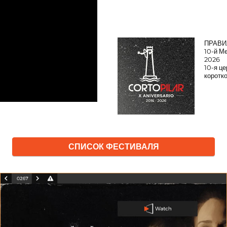
ПРАВИ
10-й М
2026
10-я ц
коротк
СПИСОК ФЕСТИВАЛЯ