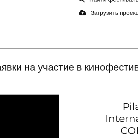
Загрузить проек
явки на участие в кинофести
Pil
Interna
COR