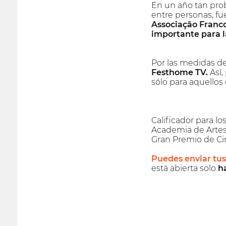
En un año tan pro
entre personas, fue
Associação Franco
importante para l
Por las medidas d
Festhome TV.
Así,
sólo para aquello
Calificador para lo
Academia de Artes 
Gran Premio de Cin
Puedes enviar tus
está abierta solo
ha