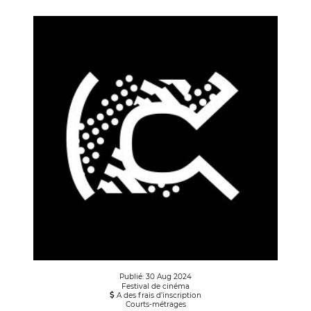
Publié: 30 Aug 2024
Festival de cinéma
A des frais d’inscription
Courts-métrages