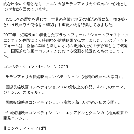
的な出会いの場となり、クエンカはラテンアメリカの映画の中心地とし
ての地位を固めています。
FICCはその歴史を通じて、世界の産業と地元の物語の間に架け橋を築く
という映画祭の使命を再確認する重要人物を特集してきました。
2022年、短編映画に特化したプラットフォーム「ショートフェスト・ク
エンカ」の創設により映画祭の活動範囲が拡大しました。このプラット
フォームは、物語の革新と新しい才能の発掘のための実験室として機能
し、国際的な映画エコシステムにおける役割を確固たるものにしまし
た。
コンペティション・セクション 2026
• ラテンアメリカ長編映画コンペティション（地域の映画への窓口）。
• 国際長編映画コンペティション（40分以上の作品、すべてのテーマ、
ジャンル、スタイル）。
• 国際短編映画コンペティション（実験と新しい声のための空間）。
• 全国短編映画コンペティション — エクアドルとクエンカ（地元産業の
開発エンジン）
非コンペティティブ部門