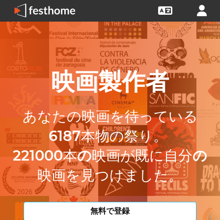
映画製作者
あなたの映画を待っている
6187
本物の祭り。
221000
本
の
映画が既に自分
の
映画を見つけました。
無料で登録