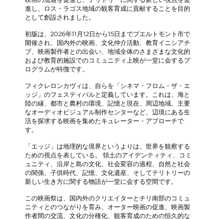
進し、ロス・ラゴス地域の観客育成に貢献することを目的
として創設されました。
初版は、2026年11月12日から15日までプエルトモント市で
開催され、国内外の映画、文化仲介活動、教育イニシアチ
ブ、映画製作者との出会い、地域全体のさまざまな文化的
および教育的施設でのコミュニティ上映が一堂に会するプ
ログラムが特徴です。
フィクレロンカヴィは、自らを「シネマ・フロム・ザ・エ
ッジ」のフェスティバルと定義しています。これは、海と
陸の縁、都市と農村の環境、記憶と現在、周辺地域、主要
なオーディオビジュアル制作センターなど、辺境にある生
活を探求する映画を集めたキュレーター・アプローチで
す。
「エッジ」は地理的な境界というよりは、世界を観察する
ための視点を表している。 領土のアイデンティティ、コミ
ュニティ、沿岸と島の文化、社会変容の過程、自然と社会
の関係、子供時代、記憶、文化遺産、そしてテリトリーの
新しい生き方に関する物語が一堂に会する空間です。
この映画祭は、国内外のクリエイターとチリ南部のコミュ
ニティとのつながりを育み、オーター映画の促進、映画製
作者間の交流、文化の分権化、観客育成のための恒久的な