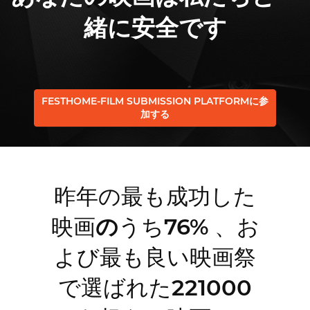
緒に安全です
FESTHOME-FILM SUBMISSION PLATFORMに参
加する
昨年の最も成功した
映画
の
うち
76%
、お
よび最も良い映画祭
で選ばれた
221000