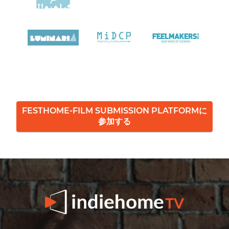
FESTHOME-FILM SUBMISSION PLATFORMに
参加する