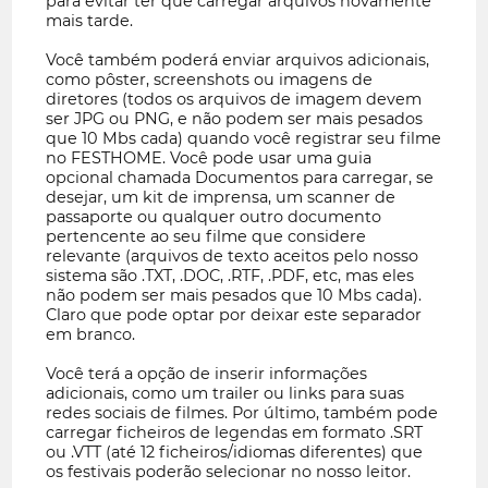
para evitar ter que carregar arquivos novamente
mais tarde.
Você também poderá enviar arquivos adicionais,
como pôster, screenshots ou imagens de
diretores (todos os arquivos de imagem devem
ser JPG ou PNG, e não podem ser mais pesados
que 10 Mbs cada) quando você registrar seu filme
no FESTHOME. Você pode usar uma guia
opcional chamada Documentos para carregar, se
desejar, um kit de imprensa, um scanner de
passaporte ou qualquer outro documento
pertencente ao seu filme que considere
relevante (arquivos de texto aceitos pelo nosso
sistema são .TXT, .DOC, .RTF, .PDF, etc, mas eles
não podem ser mais pesados que 10 Mbs cada).
Claro que pode optar por deixar este separador
em branco.
Você terá a opção de inserir informações
adicionais, como um trailer ou links para suas
redes sociais de filmes. Por último, também pode
carregar ficheiros de legendas em formato .SRT
ou .VTT (até 12 ficheiros/idiomas diferentes) que
os festivais poderão selecionar no nosso leitor.