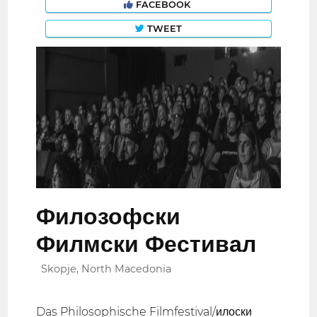
FACEBOOK
TWEET
Филозофски
Филмски Фестивал
Skopje, North Macedonia
Das Philosophische Filmfestival/илоски