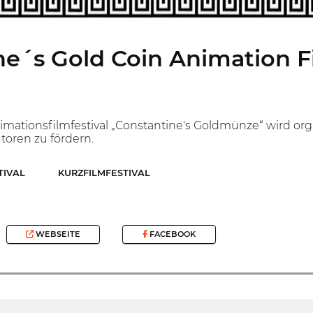
e´s Gold Coin Animation Fi
mationsfilmfestival „Constantine's Goldmünze“ wird organi
toren zu fördern.
TIVAL
KURZFILMFESTIVAL
WEBSEITE
FACEBOOK