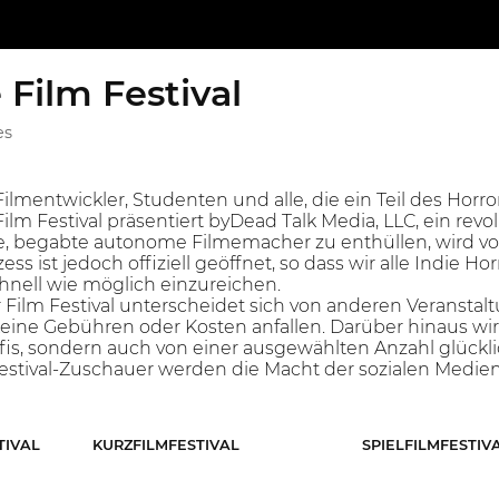
Film Festival
es
-Filmentwickler, Studenten und alle, die ein Teil des Hor
m Festival präsentiert byDead Talk Media, LLC, ein revolu
e, begabte autonome Filmemacher zu enthüllen, wird vom
ss ist jedoch offiziell geöffnet, so dass wir alle Indie H
hnell wie möglich einzureichen.
 Film Festival unterscheidet sich von anderen Veranstal
keine Gebühren oder Kosten anfallen. Darüber hinaus wird
is, sondern auch von einer ausgewählten Anzahl glück
stival-Zuschauer werden die Macht der sozialen Medie
TIVAL
KURZFILMFESTIVAL
SPIELFILMFESTIV