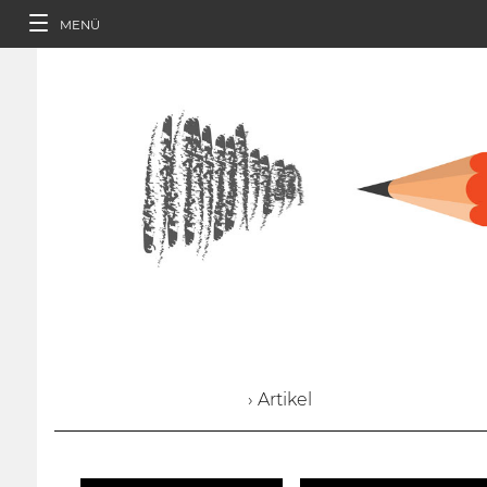
MENÜ
› Artikel