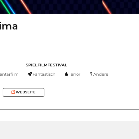
cima
SPIELFILMFESTIVAL
ntarfilm
Fantastisch
Terror
Andere
WEBSEITE