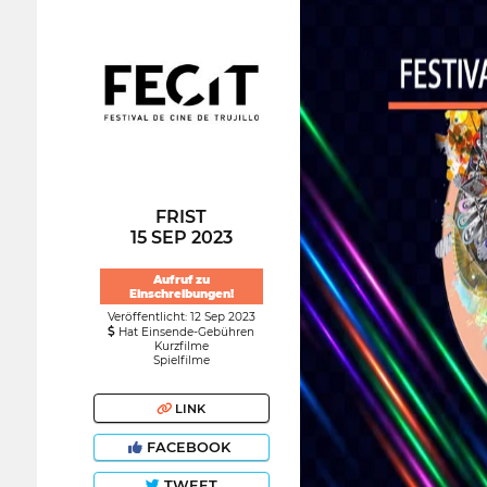
FRIST
15 SEP 2023
Aufruf zu
Einschreibungen!
Veröffentlicht: 12 Sep 2023
Hat Einsende-Gebühren
Kurzfilme
Spielfilme
LINK
FACEBOOK
TWEET