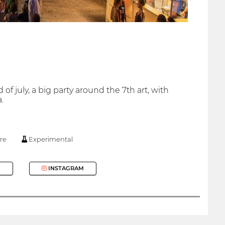
f july, a big party around the 7th art, with
.
re
Experimental
INSTAGRAM