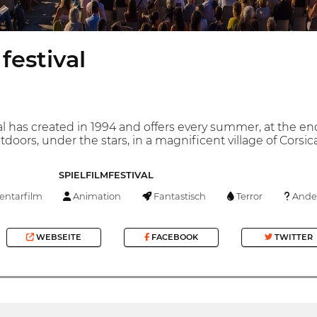
festival
 has created in 1994 and offers every summer, at the end o
tdoors, under the stars, in a magnificent village of Corsica
SPIELFILMFESTIVAL
ntarfilm
Animation
Fantastisch
Terror
Ande
WEBSEITE
FACEBOOK
TWITTER