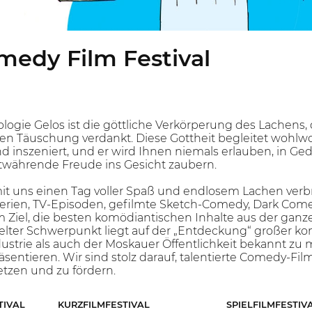
edy Film Festival
logie Gelos ist die göttliche Verkörperung des Lachens, d
en Täuschung verdankt. Diese Gottheit begleitet wohlwo
d inszeniert, und er wird Ihnen niemals erlauben, in Ge
twährende Freude ins Gesicht zaubern.
 mit uns einen Tag voller Spaß und endlosem Lachen ve
erien, TV-Episoden, gefilmte Sketch-Comedy, Dark Com
 Ziel, die besten komödiantischen Inhalte aus der gan
ter Schwerpunkt liegt auf der „Entdeckung“ großer komö
ustrie als auch der Moskauer Öffentlichkeit bekannt zu
äsentieren. Wir sind stolz darauf, talentierte Comedy-F
etzen und zu fördern.
TIVAL
KURZFILMFESTIVAL
SPIELFILMFESTIV