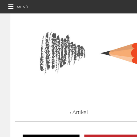
MENÜ
› Artikel