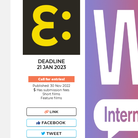
DEADLINE
21 JAN 2023
Call for entries!
Published: 30 Nov 2022
Has submission fees
Short films
Feature films
LINK
FACEBOOK
TWEET