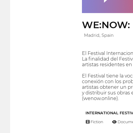
WE:NOW: Fe
Madrid, Spain
El Festival Internaci
La finalidad del Festi
artistas residentes e
El Festival tiene la v
conexión con los prob
artistas obtener un p
y distribuir sus obra
(wenow.online).
INTERNATIONAL FESTI
Fiction
Docume