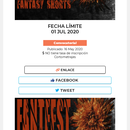
FECHA LÍMITE
01 JUL 2020
Convocatoria!
Publicado: 16 May 2020
NO tiene tasa de inscripción
Cortometrajes
ENLACE
FACEBOOK
TWEET