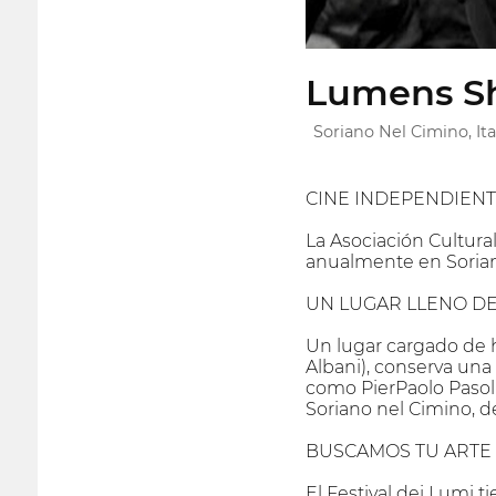
Lumens Sho
Soriano Nel Cimino, Ita
CINE INDEPENDIENTE
La Asociación Cultura
anualmente en Soriano
UN LUGAR LLENO DE
Un lugar cargado de hi
Albani), conserva una 
como PierPaolo Pasoli
Soriano nel Cimino, d
BUSCAMOS TU ARTE
El Festival dei Lumi t