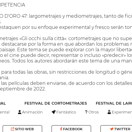
MPETENCIA
D'ORO 47: largometrajes y mediometrajes, tanto de fi
.
destaquen por su enfoque experimental y fresco serán t
trajes «Gli occhi sulla città»: cortometrajes que no super
destacarse por la forma en que abordan los problemas r
aisaje. Este tema se puede explorar con la mayor libert
o el cine puede decir, representar o incluso «predecir» l
os. Todos los autores abordarán este tema de una manera
ara todas las obras, sin restricciones de longitud o gé
nia.
s las películas deben enviarse, de acuerdo con los detalle
 septiembre de 2022.
NAL
FESTIVAL DE CORTOMETRAJES
FESTIVAL DE LA
ntal
Animación
Fantástico
Otros
Experimen
SITIO WEB
FACEBOOK
TWITTER