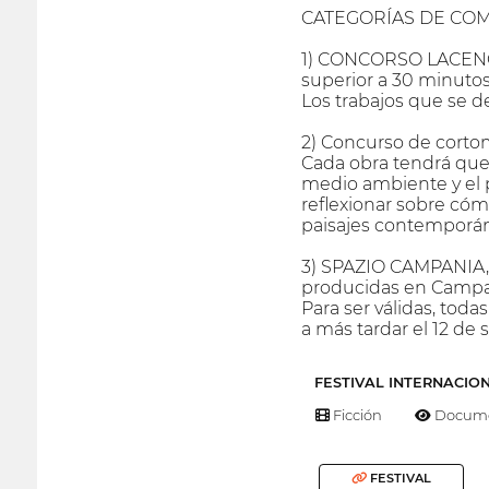
CATEGORÍAS DE CO
1) CONCORSO LACENO 
superior a 30 minutos
Los trabajos que se 
2) Concurso de cortome
Cada obra tendrá que 
medio ambiente y el p
reflexionar sobre cóm
paisajes contemporáne
3) SPAZIO CAMPANIA, p
producidas en Campa
Para ser válidas, toda
a más tardar el 12 de
FESTIVAL INTERNACIO
Ficción
Docume
FESTIVAL