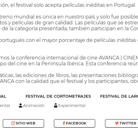
ón, el festival solo acepta películas inéditas en Portugal.
reno mundial es única en nuestro país y solo fue posibl
os y películas de gran calidad. Las películas que se estr
e la categoría presentada, también participan en la Co
 portugués con el mayor porcentaje de películas inédita
mos la conferencia internacional de cine AVANCA | CINEM
o del cine en la Península Ibérica. Esta conferencia reú
icas, las ediciones de libros, las presentaciones bibliog
NCA con la calidad que el festival y los participantes, o
NAL
FESTIVAL DE CORTOMETRAJES
FESTIVAL DE LA
ntal
Animación
Experimental
SITIO WEB
FACEBOOK
TWITTER