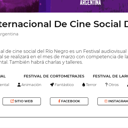
nternacional De Cine Social
Argentina
nal de cine social del Río Negro es un Festival audiovisu
tival se realizará en el mes de marzo con competencia de l
l. También habrá charlas y talleres.
NAL
FESTIVAL DE CORTOMETRAJES
FESTIVAL DE LA
ntal
Animación
Fantástico
Terror
Otros
SITIO WEB
FACEBOOK
INSTAGRA