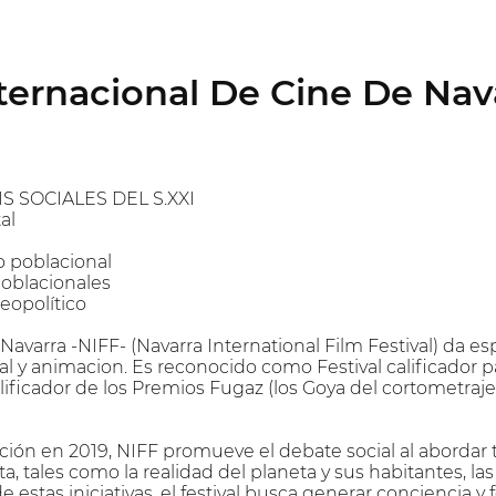
nternacional De Cine De Nava
IS SOCIALES DEL S.XXI
al
o poblacional
poblacionales
geopolítico
 Navarra -NIFF- (Navarra International Film Festival) da 
l y animacion. Es reconocido como Festival calificador 
lificador de los Premios Fugaz (los Goya del cortometraje
ión en 2019, NIFF promueve el debate social al abordar t
, tales como la realidad del planeta y sus habitantes, las
de estas iniciativas, el festival busca generar conciencia y