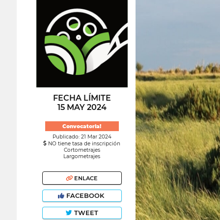
FECHA LÍMITE
15 MAY 2024
Convocatoria!
Publicado: 21 Mar 2024
NO tiene tasa de inscripción
Cortometrajes
Largometrajes
ENLACE
FACEBOOK
TWEET