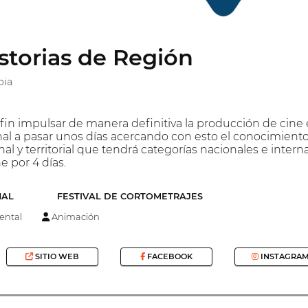
istorias de Región
bia
 fin impulsar de manera definitiva la producción de cine 
nal a pasar unos días acercando con esto el conocimiento 
nal y territorial que tendrá categorías nacionales e intern
e por 4 días.
NAL
FESTIVAL DE CORTOMETRAJES
ntal
Animación
SITIO WEB
FACEBOOK
INSTAGRA