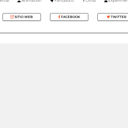
ntal
Animación
Fantástico
Otros
Experimen
SITIO WEB
FACEBOOK
TWITTER