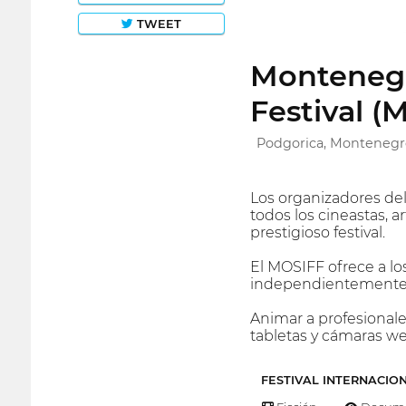
TWEET
Montenegr
Festival (
Podgorica, Montenegr
Los organizadores de
todos los cineastas, a
prestigioso festival.
El MOSIFF ofrece a lo
independientemente 
Animar a profesionales
tabletas y cámaras web
FESTIVAL INTERNACIO