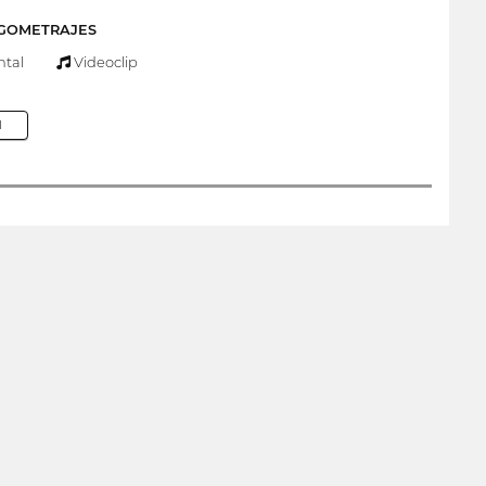
RGOMETRAJES
tal
Videoclip
M