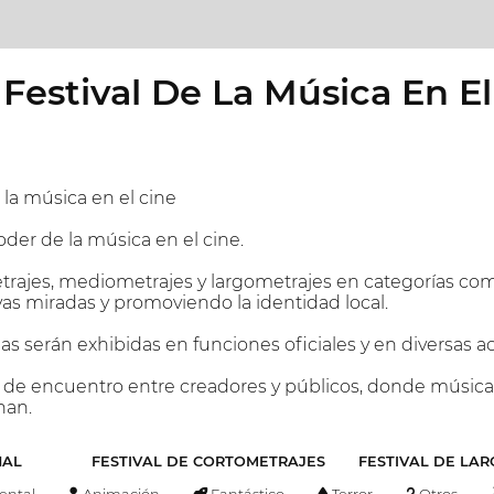
 Festival De La Música En El
 la música en el cine
oder de la música en el cine.
jes, mediometrajes y largometrajes en categorías como 
s miradas y promoviendo la identidad local.
s serán exhibidas en funciones oficiales y en diversas act
 de encuentro entre creadores y públicos, donde música 
han.
NAL
FESTIVAL DE CORTOMETRAJES
FESTIVAL DE LA
ntal
Animación
Fantástico
Terror
Otros