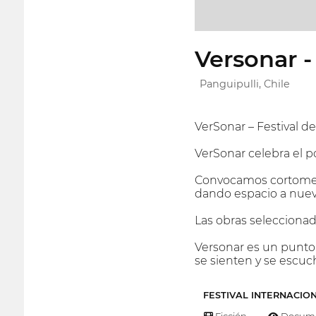
Versonar -
Panguipulli, Chile
VerSonar – Festival de
VerSonar celebra el p
Convocamos cortometra
dando espacio a nueva
Las obras seleccionada
Versonar es un punto
se sienten y se escuc
FESTIVAL INTERNACIO
Ficción
Docume