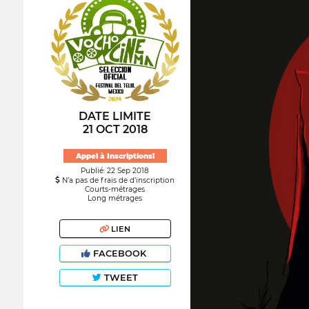
DATE LIMITE
21 OCT 2018
Appel à Inscriptions!
Publié: 22 Sep 2018
N’a pas de frais de d’inscription
Courts-métrages
Long métrages
LIEN
FACEBOOK
TWEET