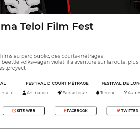
ma Telol Film Fest
films au parc public, des courts-métrages
 beettle volkswagen violet, il a aventuré sur la route, p
es .proyect
NAL
FESTIVAL D COURT MÉTRAGE
FESTIVAL DE LO
ntaire
Animation
Fantastique
Terreur
Autre
SITE WEB
FACEBOOK
TWITTER