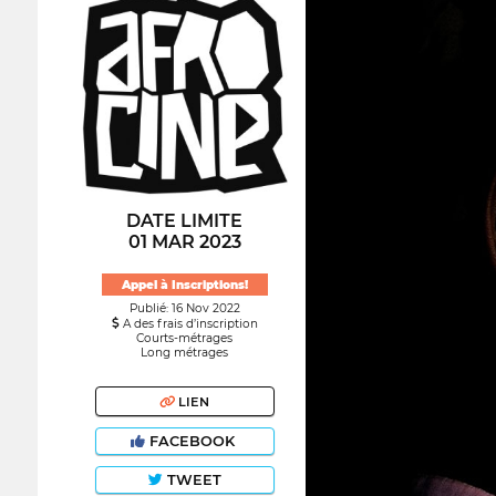
DATE LIMITE
01 MAR 2023
Appel à Inscriptions!
Publié: 16 Nov 2022
A des frais d’inscription
Courts-métrages
Long métrages
LIEN
FACEBOOK
TWEET