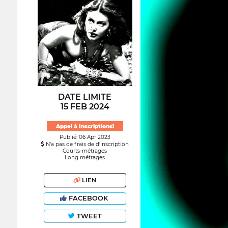
DATE LIMITE
15 FEB 2024
Appel à Inscriptions!
Publié: 06 Apr 2023
N’a pas de frais de d’inscription
Courts-métrages
Long métrages
LIEN
FACEBOOK
TWEET