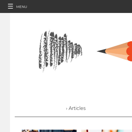
MENU
› Articles