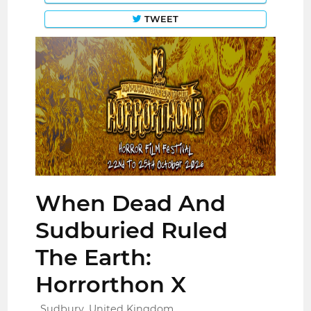
TWEET
When Dead And
Sudburied Ruled
The Earth:
Horrorthon X
Sudbury, United Kingdom