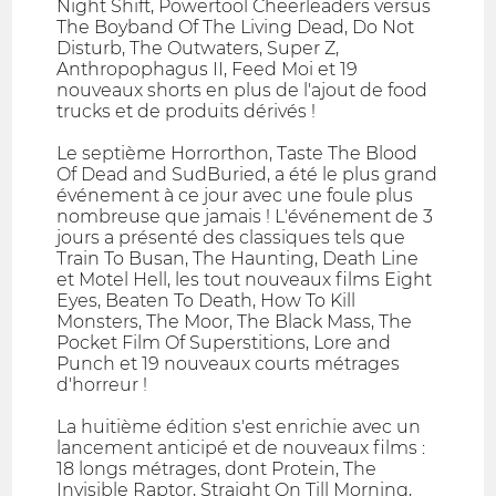
Night Shift, Powertool Cheerleaders versus
The Boyband Of The Living Dead, Do Not
Disturb, The Outwaters, Super Z,
Anthropophagus II, Feed Moi et 19
nouveaux shorts en plus de l'ajout de food
trucks et de produits dérivés !
Le septième Horrorthon, Taste The Blood
Of Dead and SudBuried, a été le plus grand
événement à ce jour avec une foule plus
nombreuse que jamais ! L'événement de 3
jours a présenté des classiques tels que
Train To Busan, The Haunting, Death Line
et Motel Hell, les tout nouveaux films Eight
Eyes, Beaten To Death, How To Kill
Monsters, The Moor, The Black Mass, The
Pocket Film Of Superstitions, Lore and
Punch et 19 nouveaux courts métrages
d'horreur !
La huitième édition s'est enrichie avec un
lancement anticipé et de nouveaux films :
18 longs métrages, dont Protein, The
Invisible Raptor, Straight On Till Morning,