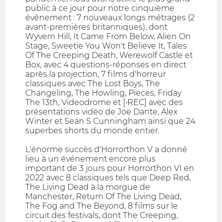
public à ce jour pour notre cinquième
événement : 7 nouveaux longs métrages (2
avant-premières britanniques), dont
Wyvern Hill, It Came From Below, Alien On
Stage, Sweetie You Won't Believe It, Tales
Of The Creeping Death, Werewolf Castle et
Box, avec 4 questions-réponses en direct
après la projection, 7 films d'horreur
classiques avec The Lost Boys, The
Changeling, The Howling, Pieces, Friday
The 13th, Videodrome et [•REC] avec des
présentations vidéo de Joe Dante, Alex
Winter et Sean S Cunningham ainsi que 24
superbes shorts du monde entier.
L'énorme succès d'Horrorthon V a donné
lieu à un événement encore plus
important de 3 jours pour Horrorthon VI en
2022 avec 8 classiques tels que Deep Red,
The Living Dead à la morgue de
Manchester, Return Of The Living Dead,
The Fog and The Beyond, 8 films sur le
circuit des festivals, dont The Creeping,