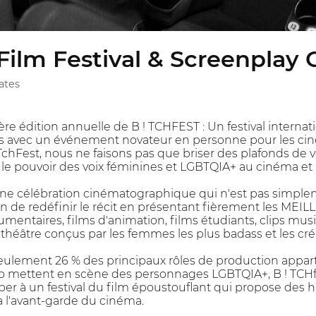
Film Festival & Screenplay 
ates
re édition annuelle de B ! TCHFEST : Un festival intern
s avec un événement novateur en personne pour les ciné
TchFest, nous ne faisons pas que briser des plafonds de ve
le pouvoir des voix féminines et LGBTQIA+ au cinéma et à 
ne célébration cinématographique qui n'est pas simpleme
n de redéfinir le récit en présentant fièrement les MEI
entaires, films d'animation, films étudiants, clips music
 théâtre conçus par les femmes les plus badass et les cré
lement 26 % des principaux rôles de production appart
o mettent en scène des personnages LGBTQIA+, B ! TCHfes
iper à un festival du film époustouflant qui propose des 
e à l'avant-garde du cinéma.