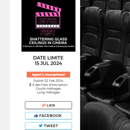
DATE LIMITE
15 JUL 2024
Appel à Inscriptions!
Publié: 02 Feb 2024
A des frais d’inscription
Courts-métrages
Long métrages
LIEN
FACEBOOK
TWEET