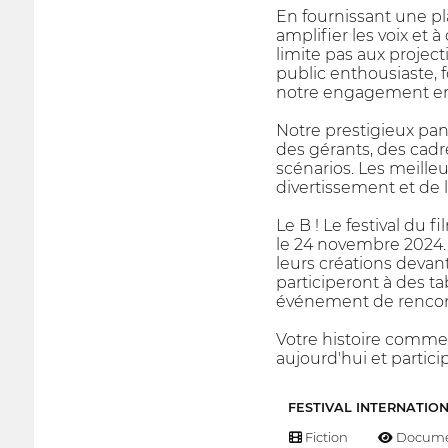
En fournissant une pl
amplifier les voix et 
limite pas aux project
public enthousiaste, f
notre engagement en fa
Notre prestigieux pan
des gérants, des cadr
scénarios. Les meilleu
divertissement et de 
Le B ! Le festival du 
le 24 novembre 2024. 
leurs créations devan
participeront à des ta
événement de rencontr
Votre histoire commen
aujourd'hui et partici
FESTIVAL INTERNATIO
Fiction
Docume