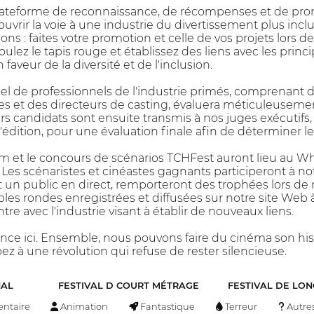
ateforme de reconnaissance, de récompenses et de promot
à ouvrir la voie à une industrie du divertissement plus inc
ions : faites votre promotion et celle de vos projets lors 
oulez le tapis rouge et établissez des liens avec les princ
veur de la diversité et de l'inclusion.
el de professionnels de l'industrie primés, comprenant d
es et des directeurs de casting, évaluera méticuleusement
rs candidats sont ensuite transmis à nos juges exécutifs,
l'édition, pour une évaluation finale afin de déterminer 
film et le concours de scénarios TCHFest auront lieu au W
Les scénaristes et cinéastes gagnants participeront à no
t un public en direct, remporteront des trophées lors de
bles rondes enregistrées et diffusées sur notre site Web 
e avec l'industrie visant à établir de nouveaux liens.
ce ici. Ensemble, nous pouvons faire du cinéma son histoi
pez à une révolution qui refuse de rester silencieuse.
NAL
FESTIVAL D COURT MÉTRAGE
FESTIVAL DE LO
ntaire
Animation
Fantastique
Terreur
Autre