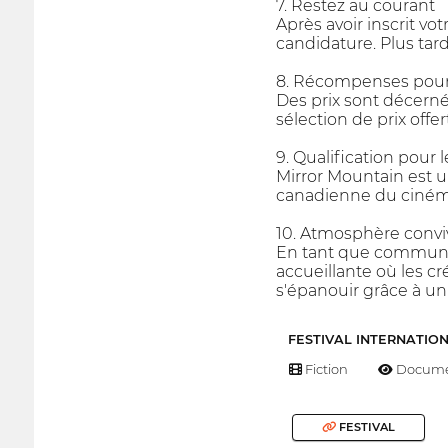
7. Restez au courant
Après avoir inscrit vo
candidature. Plus tard
8. Récompenses pour 
Des prix sont décernés
sélection de prix offe
9. Qualification pour
Mirror Mountain est un
canadienne du cinéma 
10. Atmosphère convivi
En tant que communau
accueillante où les cr
s'épanouir grâce à un 
FESTIVAL INTERNATIO
Fiction
Docume
FESTIVAL