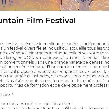
ntain Film Festival
lm Festival présente le meilleur du cinéma indépendant, 
 festival diversifié et inclusif qui accueille tous les t
ne expérience cinématographique collective. Notre missi
 de la région d'Ottawa-Gatineau et du monde entier. Mir
non conventionnels dans une grande variété de genres, 
ation, expérimentaux, d'horreur, de science-fiction, de 
 le festival propose des activités engageantes axées sur 
ons multimédias hybrides, des expositions interactives, d
c. Nos événements visent à connecter les cinéastes à la fo
 d'opportunités de formation et de développement professi
crire ?
t pour tous les cinéastes qui s'inscrivent
ent un film à Mirror Mountain, qu'il soit sélectionné ou 