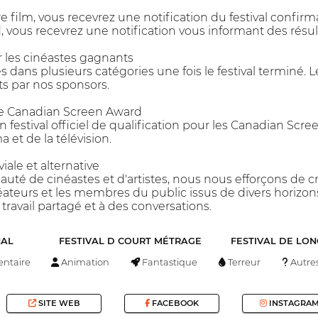
tre film, vous recevrez une notification du festival confi
, vous recevrez une notification vous informant des résult
les cinéastes gagnants
 dans plusieurs catégories une fois le festival terminé. 
rts par nos sponsors.
 le Canadian Screen Award
 festival officiel de qualification pour les Canadian Scr
et de la télévision.
ale et alternative
té de cinéastes et d'artistes, nous nous efforçons de
éateurs et les membres du public issus de divers horizons
travail partagé et à des conversations.
NAL
FESTIVAL D COURT MÉTRAGE
FESTIVAL DE LO
ntaire
Animation
Fantastique
Terreur
Autre
SITE WEB
FACEBOOK
INSTAGRA