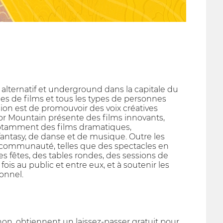
alternatif et underground dans la capitale du
ypes de films et tous les types de personnes
on est de promouvoir des voix créatives
ror Mountain présente des films innovants,
notamment des films dramatiques,
fantasy, de danse et de musique. Outre les
la communauté, telles que des spectacles en
es fêtes, des tables rondes, des sessions de
is au public et entre eux, et à soutenir les
onnel.
non, obtiennent un laissez-passer gratuit pour