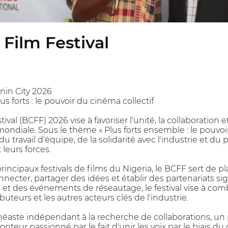
 Film Festival
nin City 2026
 forts : le pouvoir du cinéma collectif
ival (BCFF) 2026 vise à favoriser l'unité, la collaboration 
diale. Sous le thème « Plus forts ensemble : le pouvoir 
u travail d'équipe, de la solidarité avec l'industrie et du
 leurs forces.
principaux festivals de films du Nigeria, le BCFF sert de
ecter, partager des idées et établir des partenariats signif
 et des événements de réseautage, le festival vise à combl
buteurs et les autres acteurs clés de l'industrie.
éaste indépendant à la recherche de collaborations, un
teur passionné par le fait d'unir les voix par le biais d