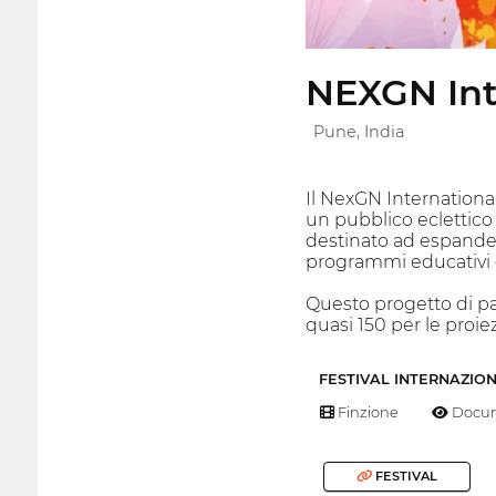
NEXGN Inte
Pune, India
Il NexGN International
un pubblico eclettico 
destinato ad espander
programmi educativi 
Questo progetto di pa
quasi 150 per le proi
FESTIVAL INTERNAZIO
Finzione
Docum
FESTIVAL