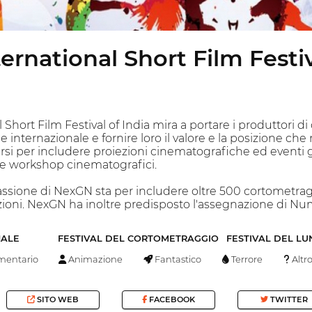
rnational Short Film Festi
 Short Film Festival of India mira a portare i produttori 
e internazionale e fornire loro il valore e la posizione ch
si per includere proiezioni cinematografiche ed eventi gr
e workshop cinematografici.
ssione di NexGN sta per includere oltre 500 cortometrag
ezioni. NexGN ha inoltre predisposto l'assegnazione di N
NALE
FESTIVAL DEL CORTOMETRAGGIO
FESTIVAL DEL L
entario
Animazione
Fantastico
Terrore
Altr
SITO WEB
FACEBOOK
TWITTER