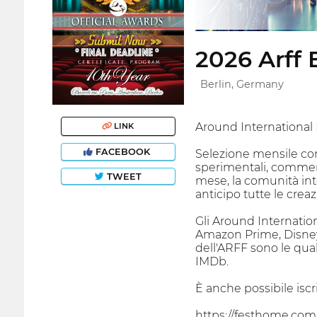
2026 Arff B
Berlin, Germany
Around International F
LINK
FACEBOOK
Selezione mensile co
sperimentali, commerci
TWEET
mese, la comunità inte
anticipo tutte le crea
Gli Around Internatio
Amazon Prime, Disney P
dell'ARFF sono le qual
IMDb.
È anche possibile iscr
https://festhome.com/