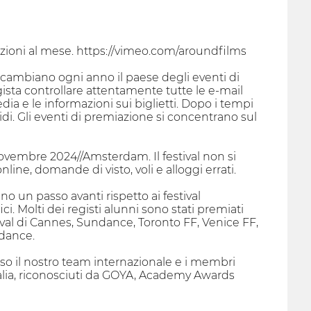
zzazioni al mese. https://vimeo.com/aroundfilms
cambiano ogni anno il paese degli eventi di
gista controllare attentamente tutte le e-mail
dia e le informazioni sui biglietti. Dopo i tempi
di. Gli eventi di premiazione si concentrano sul
 novembre 2024//Amsterdam. Il festival non si
line, domande di visto, voli e alloggi errati.
o un passo avanti rispetto ai festival
i. Molti dei registi alunni sono stati premiati
tival di Cannes, Sundance, Toronto FF, Venice FF,
ndance.
verso il nostro team internazionale e i membri
ralia, riconosciuti da GOYA, Academy Awards