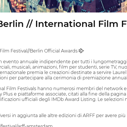
erlin // International Film F
ilm Festival//Berlin Official Awards ✈
n evento annuale indipendente per tutti i lungometragg
ali, musicali, animazioni, film per studenti, serie TV, nuov
rnazionale premia le creazioni destinate a servire Laurel u
zioni per partecipare alla cerimonia di premiazione annual
nal Film Festivals hanno numerosi membri del network e d
lus e piattaforme associate, citati alla fine della pagina d
ificazioni ufficiali degli IMDb Award Listing. Le selezioni
iversi in aggiunta alle altre edizioni di ARFF per avere pi
festival/arff-amsterdam