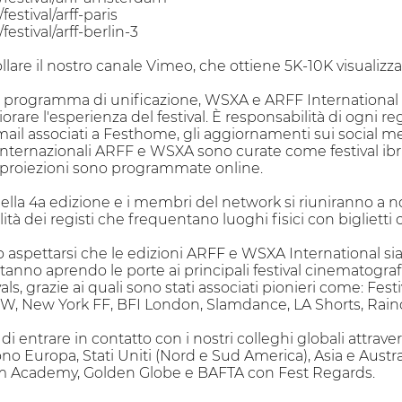
estival/arff-paris
estival/arff-berlin-3
rollare il nostro canale Vimeo, che ottiene 5K-10K visuali
l programma di unificazione, WSXA e ARFF International 
rare l'esperienza del festival. È responsabilità di ogni re
e-mail associati a Festhome, gli aggiornamenti sui social me
 internazionali ARFF e WSXA sono curate come festival ibri
 proiezioni sono programmate online.
sti della 4a edizione e i membri del network si riuniranno a
à dei registi che frequentano luoghi fisici con biglietti on
 aspettarsi che le edizioni ARFF e WSXA International sian
anno aprendo le porte ai principali festival cinematografic
ls, grazie ai quali sono stati associati pionieri come: Fes
XSW, New York FF, BFI London, Slamdance, LA Shorts, Rai
 di entrare in contatto con i nostri colleghi globali attra
rono Europa, Stati Uniti (Nord e Sud America), Asia e Aust
lm Academy, Golden Globe e BAFTA con Fest Regards.