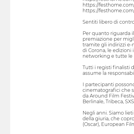
https://festhome.com/f
https://festhome.com/f
Sentiti libero di cont
Per quanto riguarda i
premiazione per miglio
tramite gli indirizzi 
di Corona, le edizioni
networking e tutte le
Tutti i registi finali
assume la responsabilit
I partecipanti possono
cinematografici che st
da Around Film Festiva
Berlinale, Tribeca, S
Negli anni. Siamo lieti
della giuria, che cop
(Oscar), European Fi