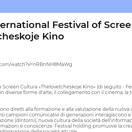
ernational Festival of Scre
cheskoje Kino
be.com/watch?v=nRBnNH8MaWg
 Screen Cultura «Thelovetcheskoje Kino» (di seguito - Festiv
n diverse forme d'arte, il collegamento con il cinema, la t
 sono diretti alla formazione e alla valutazione della nuov
rsi campioni comunicativi di generazioni interagiscono e f
ione (dintorni), nuova cultura della società dell'informaz
rmazioni e conoscenze. Festival holding promuove la cre
informazione della società attuale.