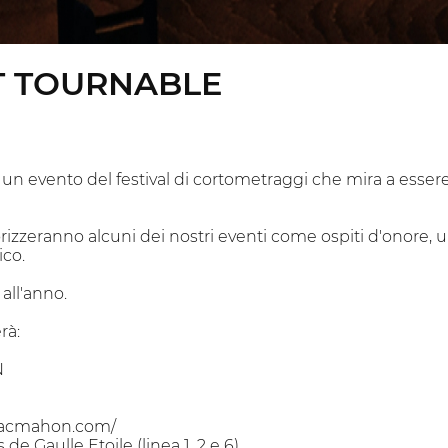
T TOURNABLE
un evento del festival di cortometraggi che mira a essere 
rizzeranno alcuni dei nostri eventi come ospiti d'onore, 
ico.
 all'anno.
rà:
N
n
macmahon.com/
de Gaulle Etoile (linea 1, 2 e 6)