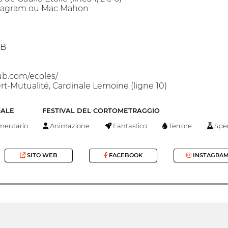
 Wagram ou Mac Mahon
UB
ub.com/ecoles/
t-Mutualité, Cardinale Lemoine (ligne 10)
NALE
FESTIVAL DEL CORTOMETRAGGIO
entario
Animazione
Fantastico
Terrore
Spe
SITO WEB
FACEBOOK
INSTAGRA