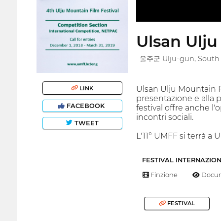
Ulsan Ulju
울주군 Ulju-gun, South
Ulsan Ulju Mountain Fi
LINK
presentazione e alla 
FACEBOOK
festival offre anche l'
incontri sociali.
TWEET
L'11° UMFF si terrà a 
FESTIVAL INTERNAZIO
Finzione
Docum
FESTIVAL