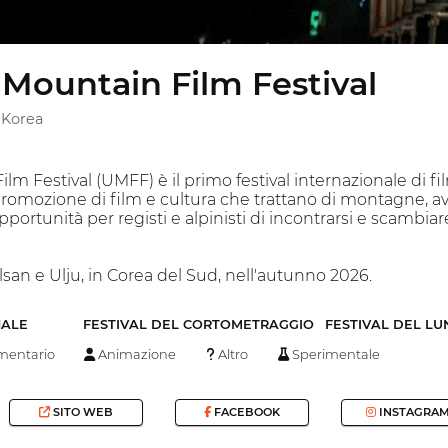
 Mountain Film Festival
 Korea
lm Festival (UMFF) è il primo festival internazionale di f
promozione di film e cultura che trattano di montagne, av
opportunità per registi e alpinisti di incontrarsi e scambia
Ulsan e Ulju, in Corea del Sud, nell'autunno 2026.
NALE
FESTIVAL DEL CORTOMETRAGGIO
FESTIVAL DEL L
entario
Animazione
Altro
Sperimentale
SITO WEB
FACEBOOK
INSTAGRA