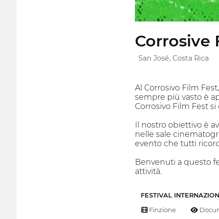
Corrosive 
San José, Costa Rica
Al Corrosivo Film Fes
sempre più vasto è aper
Corrosivo Film Fest s
Il nostro obiettivo è
nelle sale cinematogra
evento che tutti rico
Benvenuti a questo fes
attività.
FESTIVAL INTERNAZIO
Finzione
Docum