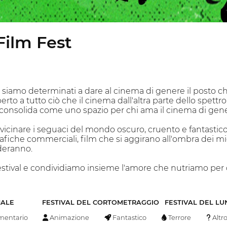
Film Fest
t, siamo determinati a dare al cinema di genere il posto c
to a tutto ciò che il cinema dall'altra parte dello spettro
i consolida come uno spazio per chi ama il cinema di ge
 avvicinare i seguaci del mondo oscuro, cruento e fantast
fiche commerciali, film che si aggirano all'ombra dei migl
rderanno.
tival e condividiamo insieme l'amore che nutriamo per que
NALE
FESTIVAL DEL CORTOMETRAGGIO
FESTIVAL DEL L
entario
Animazione
Fantastico
Terrore
Altr