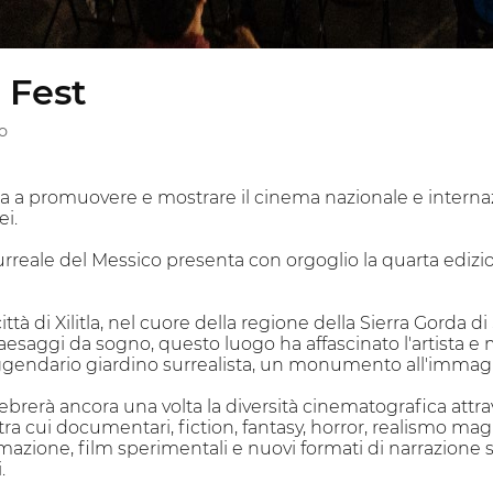
m Fest
o
ira a promuovere e mostrare il cinema nazionale e internaz
i.
urreale del Messico presenta con orgoglio la quarta edizi
ttà di Xilitla, nel cuore della regione della Sierra Gorda 
paesaggi da sogno, questo luogo ha affascinato l'artista
leggendario giardino surrealista, un monumento all'immagi
celebrerà ancora una volta la diversità cinematografica at
tra cui documentari, fiction, fantasy, horror, realismo mag
zione, film sperimentali e nuovi formati di narrazione svilu
.