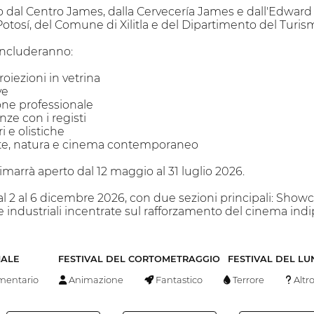
zato dal Centro James, dalla Cervecería James e dall'Edw
Potosí, del Comune di Xilitla e del Dipartimento del Turism
l includeranno:
roiezioni in vetrina
ve
ne professionale
ze con i registi
ri e olistiche
arte, natura e cinema contemporaneo
imarrà aperto dal 12 maggio al 31 luglio 2026.
à dal 2 al 6 dicembre 2026, con due sezioni principali: Show
 industriali incentrate sul rafforzamento del cinema indi
NALE
FESTIVAL DEL CORTOMETRAGGIO
FESTIVAL DEL L
entario
Animazione
Fantastico
Terrore
Altr