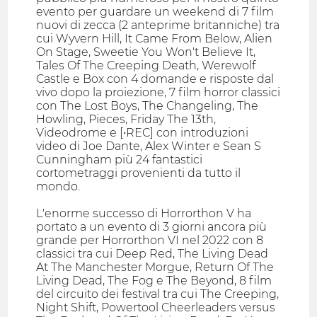
evento per guardare un weekend di 7 film
nuovi di zecca (2 anteprime britanniche) tra
cui Wyvern Hill, It Came From Below, Alien
On Stage, Sweetie You Won't Believe It,
Tales Of The Creeping Death, Werewolf
Castle e Box con 4 domande e risposte dal
vivo dopo la proiezione, 7 film horror classici
con The Lost Boys, The Changeling, The
Howling, Pieces, Friday The 13th,
Videodrome e [•REC] con introduzioni
video di Joe Dante, Alex Winter e Sean S
Cunningham più 24 fantastici
cortometraggi provenienti da tutto il
mondo.
L'enorme successo di Horrorthon V ha
portato a un evento di 3 giorni ancora più
grande per Horrorthon VI nel 2022 con 8
classici tra cui Deep Red, The Living Dead
At The Manchester Morgue, Return Of The
Living Dead, The Fog e The Beyond, 8 film
del circuito dei festival tra cui The Creeping,
Night Shift, Powertool Cheerleaders versus