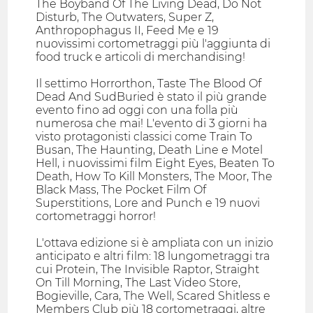
The Boyband Of The Living Dead, Do Not
Disturb, The Outwaters, Super Z,
Anthropophagus II, Feed Me e 19
nuovissimi cortometraggi più l'aggiunta di
food truck e articoli di merchandising!
Il settimo Horrorthon, Taste The Blood Of
Dead And SudBuried è stato il più grande
evento fino ad oggi con una folla più
numerosa che mai! L'evento di 3 giorni ha
visto protagonisti classici come Train To
Busan, The Haunting, Death Line e Motel
Hell, i nuovissimi film Eight Eyes, Beaten To
Death, How To Kill Monsters, The Moor, The
Black Mass, The Pocket Film Of
Superstitions, Lore and Punch e 19 nuovi
cortometraggi horror!
L'ottava edizione si è ampliata con un inizio
anticipato e altri film: 18 lungometraggi tra
cui Protein, The Invisible Raptor, Straight
On Till Morning, The Last Video Store,
Bogieville, Cara, The Well, Scared Shitless e
Members Club più 18 cortometraggi, altre