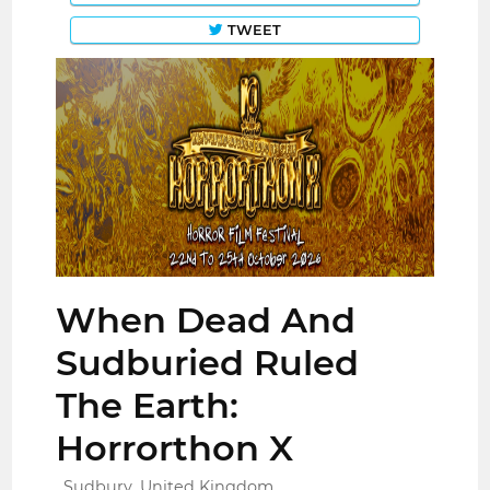
TWEET
When Dead And
Sudburied Ruled
The Earth:
Horrorthon X
Sudbury, United Kingdom