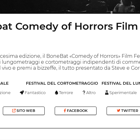
at Comedy of Horrors Film
cesima edizione, il BoneBat «Comedy of Horrors» Film Fest
ri lungometraggi e cortometraggi indipendenti di commed
 vivo e premi a bizzeffe, il tutto presentato da Steve e 
NALE
FESTIVAL DEL CORTOMETRAGGIO
FESTIVAL DEL L
zione
Fantastico
Terrore
Altro
Sperimentale
SITO WEB
FACEBOOK
TWITTER