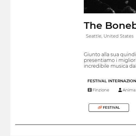
The Boneb
Seattle, United States
Giunto alla sua quindi
presentiamo i miglio
incredibile musica dal
FESTIVAL INTERNAZIO
Finzione
Anima
FESTIVAL