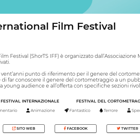
ernational Film Festival
Film Festival (ShorTS IFF) è organizzato dall’Associazion
vati.
 vent’anni punto di riferimento per il genere del cortomet
e di far conoscere il genere del cortometraggio a un pub
ta young audience e all’offerta con specifiche sezioni rivolt
FESTIVAL INTERNAZIONALE
FESTIVAL DEL CORTOMETRA
entario
Animazione
Fantastico
Terrore
Spe
SITO WEB
FACEBOOK
TWITTER