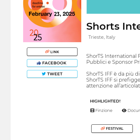
Shorts Int
Trieste, Italy
LINK
ShorTS International 
Pubblici e Sponsor Pri
FACEBOOK
ShorTS IFF è da più di
TWEET
ShorTS IFF si prefigg
attenzione all’articola
HIGHLIGHTED!
Finzione
Docum
FESTIVAL