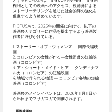
とするFICFUSAは、文化の地方分権化、文化的
権利としての映画へのアクセス、視聴覚による
ストーリーテリングを通じた社会的絆の強化を
促進するよう努めています。
FICFUSAは、2026年の開催に向けて、以下の
映画祭カテゴリーに作品を提出するよう映画製
作者に呼びかけている。
1. ストーリー・オブ・ウィメンズ — 国際長編映
画
2. コロンビアの女性が作る—女性監督の短編映
画（コロンビア）
3. ア・ショート・メイド・ヒア — クンディナマ
ルカ（コロンビア）の短編映画
4. 地域で作られる物語 — コロンビア各地の短編
映画（コロンビア）
映画祭のメインイベントは、2026年11月11日か
ら16日までフサガスガで開催されます。
国際映画祭