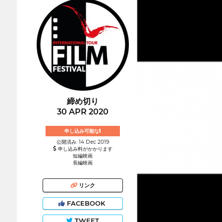
締め切り
30 APR 2020
申し込み可能な!
公開済み: 14 Dec 2019
申し込み料がかかります
短編映画
長編映画
リンク
FACEBOOK
TWEET