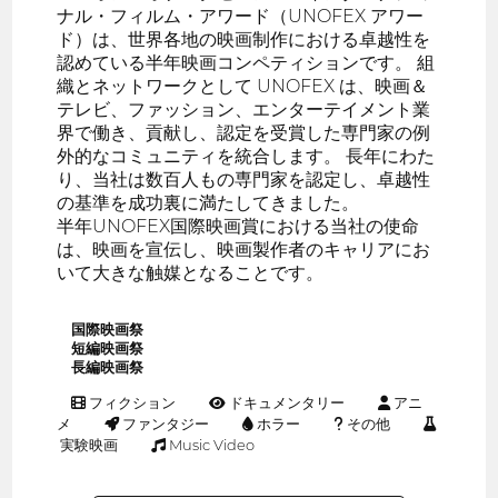
ナル・フィルム・アワード（UNOFEX アワー
ド）は、世界各地の映画制作における卓越性を
認めている半年映画コンペティションです。 組
織とネットワークとして UNOFEX は、映画＆
テレビ、ファッション、エンターテイメント業
界で働き、貢献し、認定を受賞した専門家の例
外的なコミュニティを統合します。 長年にわた
り、当社は数百人もの専門家を認定し、卓越性
の基準を成功裏に満たしてきました。
半年UNOFEX国際映画賞における当社の使命
は、映画を宣伝し、映画製作者のキャリアにお
いて大きな触媒となることです。
国際映画祭
短編映画祭
長編映画祭
フィクション
ドキュメンタリー
アニ
メ
ファンタジー
ホラー
その他
実験映画
Music Video