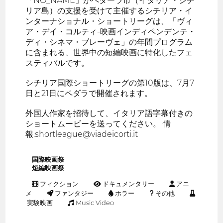
「NO_NAME」がペダーラ市（イタリア・シチ
リア島）の支援を受けて主催するシチリア・イ
ンターナショナル・ショートリーグは、「ヴィ
ア・デイ・コルティ-映画インディペンデンテ・
ディ・シネマ・ブレーヴェ」の年間プログラム
に含まれる、世界中の短編映画に特化したフェ
スティバルです。
シチリア国際ショートリーグの第10版は、7月7
日と21日にペダラで開催されます。
外国人作家を招待して、イタリア語字幕付きの
ショートムービーを送ってください。 情
報:shortleague@viadeicorti.it
国際映画祭
短編映画祭
フィクション
ドキュメンタリー
アニ
メ
ファンタジー
ホラー
その他
実験映画
Music Video