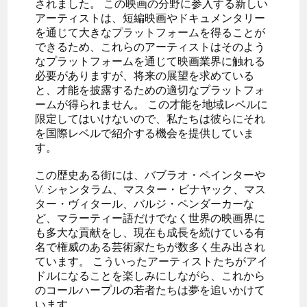
されました。 この映画の分野に参入する新しい
アーティストは、短編映画やドキュメンタリー
を通じて大きなプラットフォームを得ることが
できるため、これらのアーティストはそのよう
なプラットフォームを通じて映画業界に触れる
必要がありますが、将来の展望を求めている
と、才能を披露するための適切なプラットフォ
ームが得られません。 この才能を地域レベルに
限定してはいけないので、私たちは彼らにそれ
を国際レベルで紹介する機会を提供していま
す。
この歴史ある街には、バブラオ・ペインターや
V. シャンタラム、マスター・ビナヤック、マス
ター・ヴィタール、バルジ・ペンダーカーな
ど、マラーティー語だけでなく世界の映画界に
も多大な貢献をし、現在も成長を続けている有
名で権威のある芸術家たちが数多く生み出され
ています。 こういったアーティストたちがアイ
ドルになることを楽しみにしながら、これから
のコールハープルの若者たちは夢を追いかけて
います。