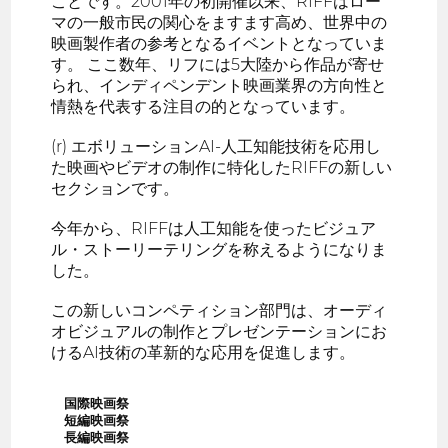
ことです。2001年の初開催以来、RIFFはロー
マの一般市民の関心をますます高め、世界中の
映画製作者の参考となるイベントとなっていま
す。 ここ数年、リフには5大陸から作品が寄せ
られ、インディペンデント映画業界の方向性と
情熱を代表する注目の的となっています。
(r) エボリューションAI-人工知能技術を応用し
た映画やビデオの制作に特化したRIFFの新しい
セクションです。
今年から、RIFFは人工知能を使ったビジュア
ル・ストーリーテリングを称えるようになりま
した。
この新しいコンペティション部門は、オーディ
オビジュアルの制作とプレゼンテーションにお
けるAI技術の革新的な応用を促進します。
国際映画祭
短編映画祭
長編映画祭