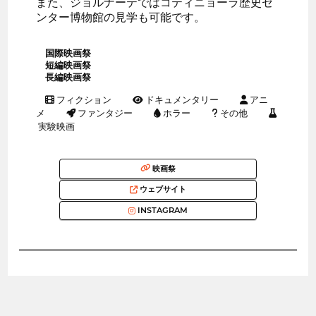
また、ジョルナーテではコティニョーラ歴史セ
ンター博物館の見学も可能です。
国際映画祭
短編映画祭
長編映画祭
フィクション
ドキュメンタリー
アニ
メ
ファンタジー
ホラー
その他
実験映画
映画祭
ウェブサイト
INSTAGRAM