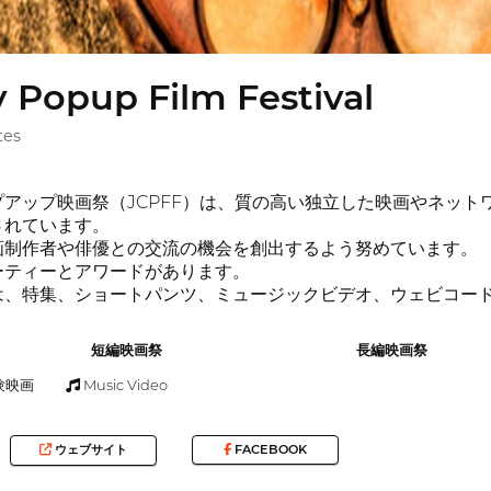
y Popup Film Festival
tes
アップ映画祭（JCPFF）は、質の高い独立した映画やネッ
されています。
画制作者や俳優との交流の機会を創出するよう努めています。
ーティーとアワードがあります。
は、特集、ショートパンツ、ミュージックビデオ、ウェビコー
短編映画祭
長編映画祭
験映画
Music Video
ウェブサイト
FACEBOOK